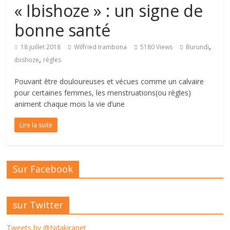
« Ibishoze » : un signe de
bonne santé
,
18 juillet 2018
Wilfried Irambona
5180 Views
Burundi
,
ibishoze
règles
Pouvant être douloureuses et vécues comme un calvaire
pour certaines femmes, les menstruations(ou règles)
animent chaque mois la vie d’une
Lire la suite
Sur Facebook
sur Twitter
Tweets by @Ndakiranet