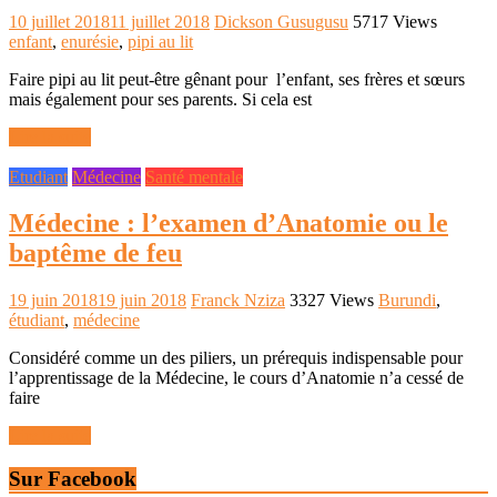
10 juillet 2018
11 juillet 2018
Dickson Gusugusu
5717 Views
enfant
,
enurésie
,
pipi au lit
Faire pipi au lit peut-être gênant pour l’enfant, ses frères et sœurs
mais également pour ses parents. Si cela est
Lire la suite
Etudiant
Médecine
Santé mentale
Médecine : l’examen d’Anatomie ou le
baptême de feu
19 juin 2018
19 juin 2018
Franck Nziza
3327 Views
Burundi
,
étudiant
,
médecine
Considéré comme un des piliers, un prérequis indispensable pour
l’apprentissage de la Médecine, le cours d’Anatomie n’a cessé de
faire
Lire la suite
Sur Facebook