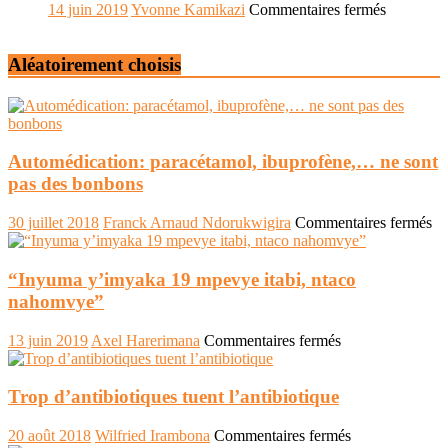
Médeci
sur
14 juin 2019
Yvonne Kamikazi
Commentaires fermés
comme
Mbega
si
agatabi
vous
Aléatoirement choisis
uwakany
y
yogahemu
étiez
?
Automédication: paracétamol, ibuprofène,… ne sont
pas des bonbons
su
30 juillet 2018
Franck Arnaud Ndorukwigira
Commentaires fermés
Au
pa
ib
“Inyuma y’imyaka 19 mpevye itabi, ntaco
…
nahomvye”
ne
so
sur
13 juin 2019
Axel Harerimana
Commentaires fermés
pa
“Inyuma
de
y’imyaka
bo
19
Trop d’antibiotiques tuent l’antibiotique
mpevye
itabi,
sur
20 août 2018
Wilfried Irambona
Commentaires fermés
ntaco