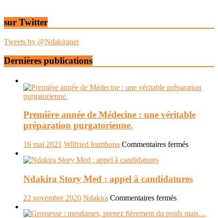
sur Twitter
Tweets by @Ndakiranet
Dernières publications
Première année de Médecine : une véritable
préparation purgatorienne.
sur
16 mai 2021
Wilfried Irambona
Commentaires fermés
Première
année
de
Ndakira Story Med : appel à candidatures
Médecine
:
une
sur
22 novembre 2020
Ndakira
Commentaires fermés
véritable
Ndakira
préparati
Story