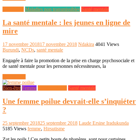
En général
Maladies non transmissibles
Santé mentale
La santé mentale : les jeunes en ligne de
mire
17 novembre 2018
17 novembre 2018
Ndakira
4041 Views
Burundi
,
NCDs
,
santé mentale
Engagée à faire la promotion de la prise en charge psychosociale et
de santé mentale pour les personnes nécessiteuses, la
Lire la suite
Bien-être
Femme
Santé de A à Z
Santé mentale
Une femme poilue devrait-elle s’inquiéter
?
25 septembre 2018
25 septembre 2018
Laude Ersine Iradukunda
5185 Views
femme
,
Hirsutisme
Zut les poils ! Ces petits bouts de phanères sont pour certaines