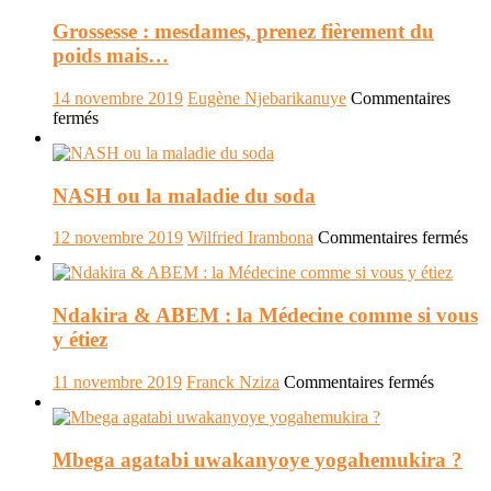
purgatori
Med
Grossesse : mesdames, prenez fièrement du
:
appel
poids mais…
à
candidatures
14 novembre 2019
Eugène Njebarikanuye
Commentaires
sur
fermés
Grossesse
:
mesdames,
NASH ou la maladie du soda
prenez
fièrement
du
sur
12 novembre 2019
Wilfried Irambona
Commentaires fermés
poids
N
mais…
ou
la
Ndakira & ABEM : la Médecine comme si vous
mal
du
y étiez
sod
sur
11 novembre 2019
Franck Nziza
Commentaires fermés
Ndakira
&
ABEM
Mbega agatabi uwakanyoye yogahemukira ?
:
la