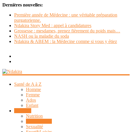
Dernières nouvelles:
Première année de Médecine : une véritable préparation
purgatorienne.
Ndakira Story Med : appel à candidatures
Grossesse : mesdames, prenez fièrement du poids mais…
NASH ou la maladie du soda
Ndakira & ABEM : la Médecine comme si vous y étiez
Ndakira
Santé de A à Z
Homme
Médecine
Femme
proche
Ados
+
Enfant
population
Bien-être
informée
Nutrition
=
Santé mentale
bonne
Sexualité
santé
Sport&Loisirs